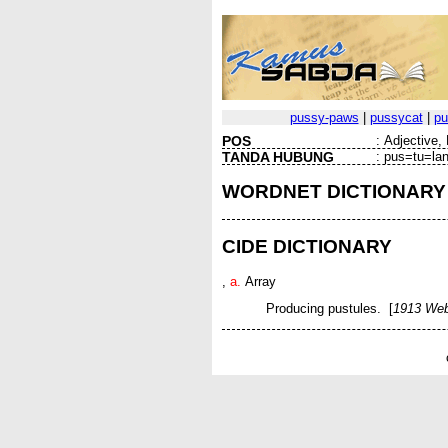
pussy-paws
|
pussycat
|
pu
POS
:
Adjective,
TANDA HUBUNG
:
pus=tu=lan
WORDNET DICTIONARY
CIDE DICTIONARY
,
a.
Array
Producing pustules. [
1913 Web