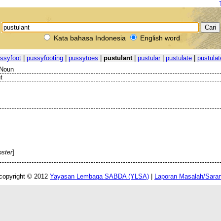
Kata bahasa Indonesia
English word
ssyfoot
|
pussyfooting
|
pussytoes
|
pustulant
|
pustular
|
pustulate
|
pustulat
 Noun
t
ster
]
copyright © 2012
Yayasan Lembaga SABDA (YLSA)
|
Laporan Masalah/Sara