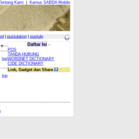
Tentang Kami
|
Kamus SABDA Mobile
ed
|
pustulation
|
pustule
Daftar Isi
--
POS
TANDA HUBUNG
top
WORDNET DICTIONARY
CIDE DICTIONARY
Link, Gadget dan Share
top
n