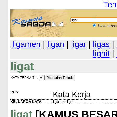
Ten
Kata bahas
ligamen
|
ligan
|
ligar
|
ligas
|
lignit
|
ligat
KATA TERKAIT :
POS
:
Kata Kerja
KELUARGA KATA
:
ligat, meligat
ligat
[KAMUS BESAR