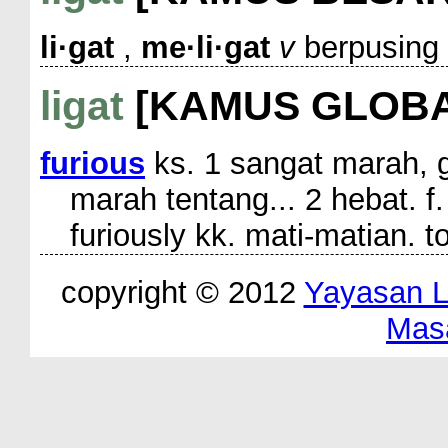
li·gat
,
me·li·gat
v
berpusing c
ligat
[KAMUS GLOBA
furious
ks. 1 sangat marah, g
marah tentang... 2 hebat. f
furiously kk. mati-matian. t
copyright © 2012
Yayasan 
Mas