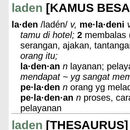
laden
[KAMUS BESA
la·den
/ladén/
v,
me·la·deni
tamu di hotel;
2
membalas 
serangan, ajakan, tantanga
orang itu;
la·den·an
n
layanan; pela
mendapat ~ yg sangat me
pe·la·den
n
orang yg melad
pe·la·den·an
n
proses, car
pelayanan
laden
[THESAURUS]