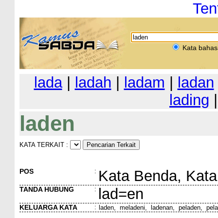
Ten
Kata bahas
lada
|
ladah
|
ladam
|
ladan
lading
laden
KATA TERKAIT :
POS
:
Kata Benda, Kata
TANDA HUBUNG
:
lad=en
KELUARGA KATA
:
laden, meladeni, ladenan, peladen, pe