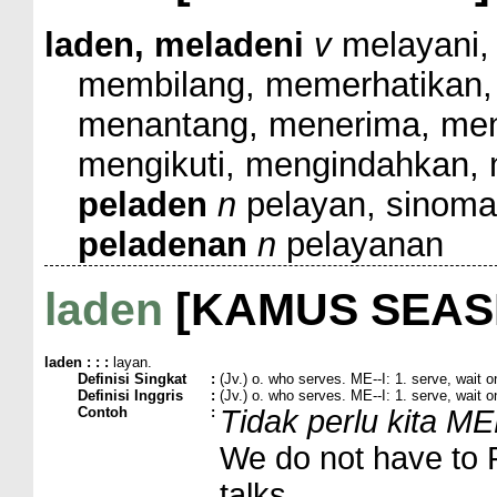
laden, meladeni
v
melayani,
membilang, memerhatikan,
menantang, menerima, men
mengikuti, mengindahkan,
peladen
n
pelayan, sinoma
peladenan
n
pelayanan
laden
[KAMUS SEASI
laden
: : :
layan.
Definisi Singkat
:
(Jv.) o. who serves. ME--I: 1. serve, wait on
Definisi Inggris
:
(Jv.) o. who serves. ME--I: 1. serve, wait on
Contoh
:
Tidak perlu kita M
We do not have to
talks.