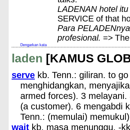
LADENAN hotel itu
SERVICE of that hot
Para PELADENnya b
profesional.
=> The 
Dengarkan kata
laden
[KAMUS GLOB
serve
kb. Tenn.: giliran. to go 
menghidangkan, menyajikan.
armed forces). 3 melayani.
(a customer). 6 mengabdi ke
Tenn.: (memulai) memukul)
wait
kb. masa menunggu. -kkt