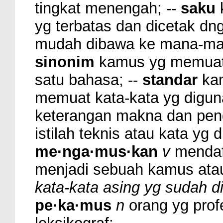
tingkat menengah; --
saku
k
yg terbatas dan dicetak dng
mudah dibawa ke mana-mana 
sinonim
kamus yg memuat 
satu bahasa; --
standar
kam
memuat kata-kata yg digun
keterangan makna dan pe
istilah teknis atau kata yg 
me·nga·mus·kan
v
mendaf
menjadi sebuah kamus ata
kata-kata asing yg sudah d
pe·ka·mus
n
orang yg prof