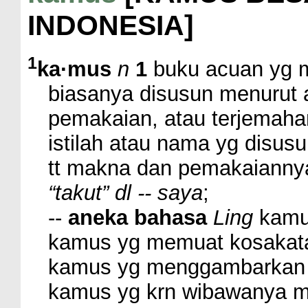
INDONESIA]
1
ka·mus
n
1
buku acuan yg 
biasanya disusun menurut a
pemakaian, atau terjemah
istilah atau nama yg disus
tt makna dan pemakaianny
“takut” dl -- saya
;
--
aneka bahasa
Ling
kamus
kamus yg memuat kosakata
kamus yg menggambarkan 
kamus yg krn wibawanya me