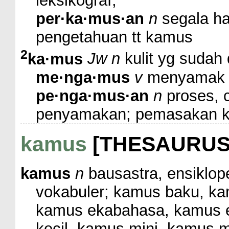
leksikograf;
per·ka·mus·an
n
segala ha
pengetahuan tt kamus
2
ka·mus
Jw n
kulit yg sudah
me·nga·mus
v
menyamak k
pe·nga·mus·an
n
proses, 
penyamakan; pemasakan ku
kamus
[THESAURUS
kamus
n
bausastra, ensiklope
vokabuler; kamus baku, k
kamus ekabahasa, kamus el
kecil, kamus mini, kamus 