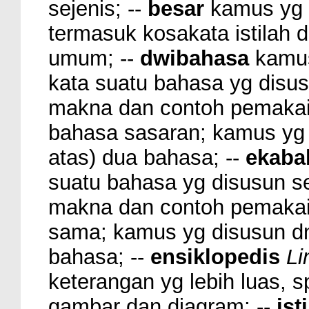
sejenis; --
besar
kamus yg 
termasuk kosakata istilah d
umum; --
dwibahasa
kamus
kata suatu bahasa yg disus
makna dan contoh pemakaia
bahasa sasaran; kamus yg 
atas) dua bahasa; --
ekaba
suatu bahasa yg disusun se
makna dan contoh pemakaia
sama; kamus yg disusun dn
bahasa; --
ensiklopedis
Li
keterangan yg lebih luas, 
gambar dan diagram; --
ist