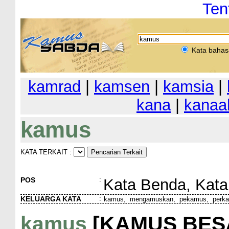
Ten
Kata bahas
kamrad
|
kamsen
|
kamsia
|
kana
|
kanaa
kamus
KATA TERKAIT :
POS
:
Kata Benda, Kata
KELUARGA KATA
:
kamus, mengamuskan, pekamus, perk
kamus
[KAMUS BES