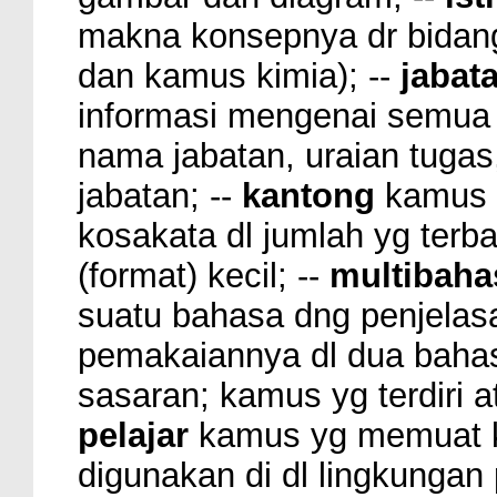
makna konsepnya dr bidang
dan kamus kimia); --
jabata
informasi mengenai semua 
nama jabatan, uraian tugas
jabatan; --
kantong
kamus s
kosakata dl jumlah yg terbat
(format) kecil; --
multibaha
suatu bahasa dng penjela
pemakaiannya dl dua bahas
sasaran; kamus yg terdiri at
pelajar
kamus yg memuat ko
digunakan di dl lingkungan