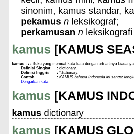
sinonim, kamus standar, k
pekamus
n
leksikograf;
perkamusan
n
leksikografi
kamus
[KAMUS SEAS
kamus
: : :
Buku yang memuat kata-kata dengan arti-artinya biasanya
Definisi Singkat
:
dictionary.
Definisi Inggris
:
*dictionary.
Contoh
:
KAMUS bahasa Indonesia ini sangat lengka
Dengarkan kata
kamus
[KAMUS INDO
kamus
dictionary
kamus
[KAMUS GLO