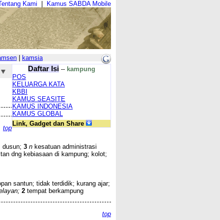
Tentang Kami
|
Kamus SABDA Mobile
amsen
|
kamsia
Daftar Isi
--
kampung
POS
KELUARGA KATA
KBBI
KAMUS SEASITE
KAMUS INDONESIA
KAMUS GLOBAL
Link, Gadget dan Share
top
 dusun;
3
n
kesatuan administrasi
tan dng kebiasaan di kampung; kolot;
pan santun; tidak terdidik; kurang ajar;
elayan;
2
tempat berkampung
top