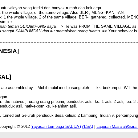
atu wilayah yang terdiri dari banyak rumah dan keluarga.
-: the whole village; of the same village. Also BER-, MENG--KAN, -AN.
E-: 1 the whole village. 2 of the same village. BER-: gathered, collected. MENG
 simple.
adalah teman SEKAMPUNG saya.
=> He was FROM THE SAME VILLAGE as I
u sangat KAMPUNGAN dan itu memalukan orang tuamu.
=> Your behavior is
NESIA]
AL]
re assembled by... Mobil-mobil ini dipasang oleh... --kki berkumpul. Will t
ngan.
 -the natives j. orang-orang pribumi, penduduk asli. -ks. 1 asli. 2 asli, ibu. 
penduduk asli. native-born ks. kelahiran asli.
. turned out Seluruh penduduk desa keluar. 2 kampung. Indian v. perkampung
copyright © 2012
Yayasan Lembaga SABDA (YLSA)
|
Laporan Masalah/Sara