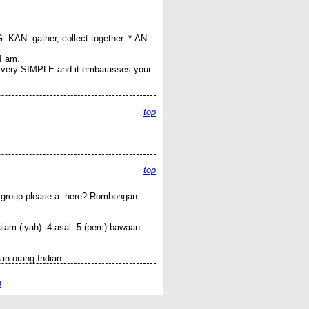
--KAN: gather, collect together. *-AN:
 am.
 very SIMPLE and it embarasses your
top
top
he group please a. here? Rombongan
3 alam (iyah). 4 asal. 5 (pem) bawaan
an orang Indian.
n