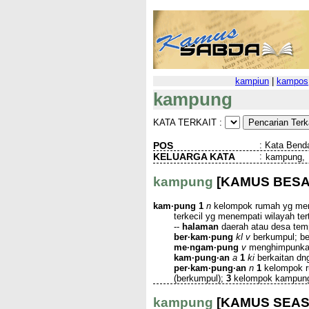
kampiun
|
kampos
kampung
KATA TERKAIT :
POS
:
Kata Benda
KELUARGA KATA
:
kampung,
kampung
[KAMUS BESA
kam·pung
1
n
kelompok rumah yg meru
terkecil yg menempati wilayah te
--
halaman
daerah atau desa temp
ber·kam·pung
kl v
berkumpul; b
me·ngam·pung
v
menghimpunka
kam·pung·an
a
1
ki
berkaitan dn
per·kam·pung·an
n
1
kelompok 
(berkumpul);
3
kelompok kampun
kampung
[KAMUS SEAS