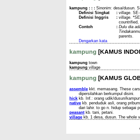
kampung
: : :
Sinonim: desa/dusun. Su
Definisi Singkat
:
village. SE
Definisi Inggris
:
village. *S
countrified,
Contoh
:
Dulu dia 
Tindakanm
parents.
Dengarkan kata
kampung
[KAMUS INDO
kampung
town
kampung
village
kampung
[KAMUS GLOB
assemble
kkt. memasang. These cars a
dipersilahkan berkumpul disini.
hick
kb. Inf.: orang udik/dusun/kampu
native
kb. penduduk asli, orang pribumi.
dari lahir. to go n. hidup sebagai 
peasant
kb. tani, petani.
village
kb. 1 desa, dusun. The whole v