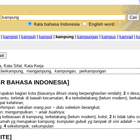
Kata bahasa Indonesia
English word
|
kampret
|
kampuh
|
kampul
|
kampung
|
kampungan
|
kampus
|
kamrad
|
k
, Kata Sifat, Kata Kerja
 berkampung, mengampung, kampungan, perkampungan
R BAHASA INDONESIA]
pakan bagian kota (biasanya dihuni orang berpenghasilan rendah);
2
n
desa;
rtentu, terletak di bawah kecamatan;
4
a
terkebelakang (belum modern); berkai
at kelahiran;
erhimpun:
sekalian orang pun ~ dulu sebelum berangkat;
n; mengumpulkan: ~
anak buahnya;
g kebiasaan di kampung; terbelakang (belum modern); kolot;
2
ki
tidak tahu so
rumah yg merupakan kampung:
kumpulan gubuk yg tampak dr sini adalah ~ n
g;
4
sekelompok; sekumpulan
ITE]