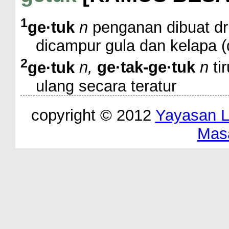
1
ge·tuk
n
penganan dibuat dr
dicampur gula dan kelapa 
2
ge·tuk
n,
ge·tak-ge·tuk
n
ti
ulang secara teratur
copyright © 2012
Yayasan 
Mas