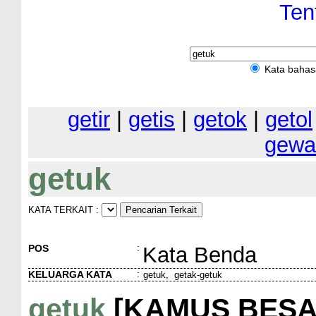
Ten
Kata bahas
getir
|
getis
|
getok
|
getol
gewa
getuk
KATA TERKAIT :
POS
:
Kata Benda
KELUARGA KATA
:
getuk, getak-getuk
getuk
[KAMUS BESA